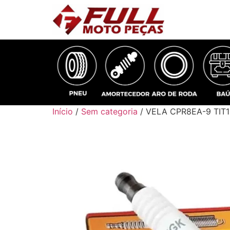
Início
/
Sem categoria
/ VELA CPR8EA-9 TIT