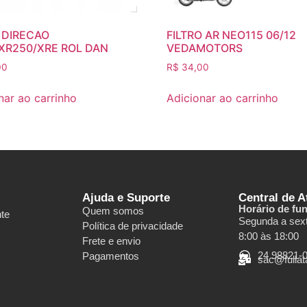
 DIRECAO
FILTRO AR NEO115 06/12
XR250/XRE ROL DAN
VEDAMOTORS
00
R$
34,00
nar ao carrinho
Adicionar ao carrinho
Ajuda e Suporte
Central de 
Horário de fu
Quem somos
nte
Segunda a sext
Política de privacidade
8:00 às 18:00
Frete e envio
24 98821-
Pagamentos
sac@fulla