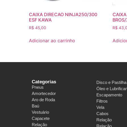
CAIXA DIRECAO NINJA250/300
CAIXA
ESF KAWA
BROS/
R$
45,00
R$
43,
Adicionar ao carrinho
Adicio
Categorias
Disco e Pastilha
Pneus
Óleo e Lubrifica
Amortecedor
Escapamento
Aro de Roda
Filtros
Baú
Vela
Vestuário
Cabos
Capacete
Relação
Relação
Relação