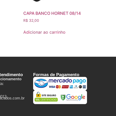
CAPA BANCO HORNET 08/14
R$
32,00
Adicionar ao carrinho
Atendimento
Formas de Pagamento
ncionamento
a:
0013
tacados.com.br