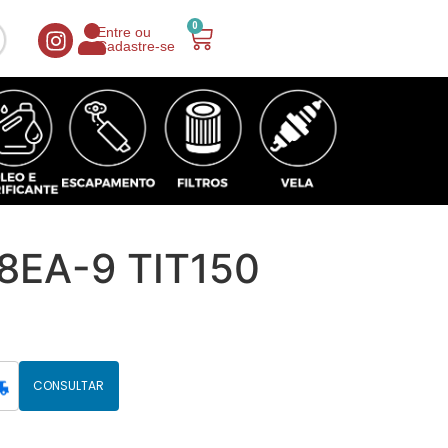
0
Entre ou
Cadastre-se
8EA-9 TIT150
CONSULTAR