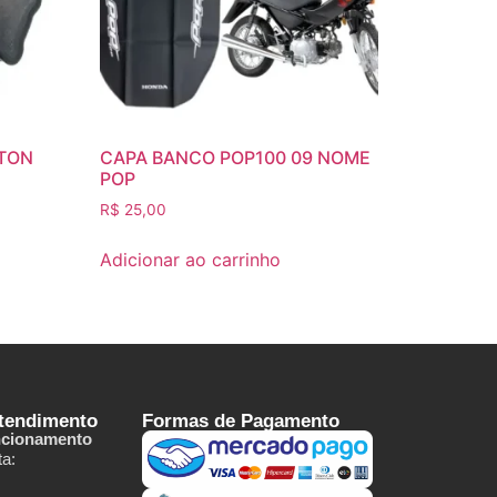
TON
CAPA BANCO POP100 09 NOME
POP
R$
25,00
Adicionar ao carrinho
Atendimento
Formas de Pagamento
ncionamento
a: