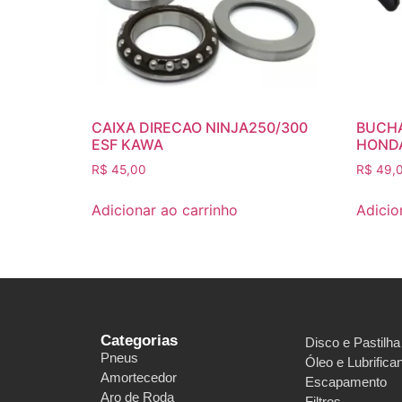
CAIXA DIRECAO NINJA250/300
BUCHA
ESF KAWA
HOND
R$
45,00
R$
49,
Adicionar ao carrinho
Adicio
Categorias
Disco e Pastilha
Pneus
Óleo e Lubrifica
Amortecedor
Escapamento
Aro de Roda
Filtros