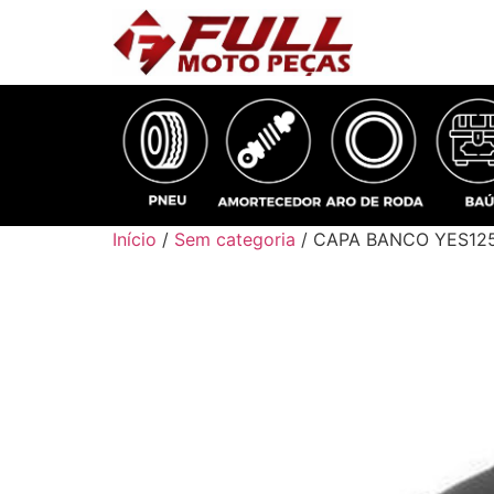
Início
/
Sem categoria
/ CAPA BANCO YES12