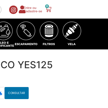
0
Entre ou
Cadastre-se
CO YES125
CONSULTAR