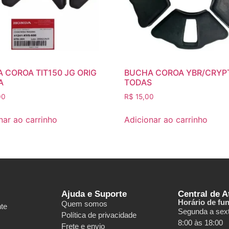
 COROA TIT150 JG ORIG
BUCHA COROA YBR/CRYP
A
TODAS
00
R$
15,00
nar ao carrinho
Adicionar ao carrinho
Ajuda e Suporte
Central de 
Horário de fu
Quem somos
nte
Segunda a sext
Política de privacidade
8:00 às 18:00
Frete e envio