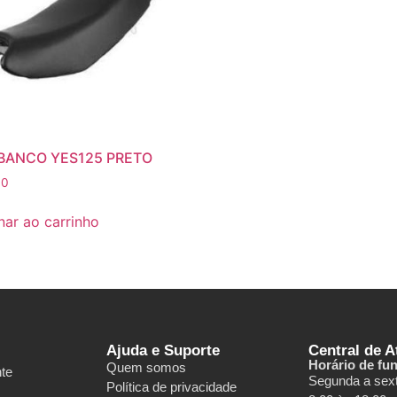
BANCO YES125 PRETO
00
nar ao carrinho
Ajuda e Suporte
Central de 
Horário de fu
Quem somos
nte
Segunda a sext
Política de privacidade