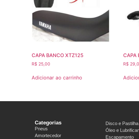
CAPA BANCO XTZ125
CAPA 
R$
25,00
R$
29,
Adicionar ao carrinho
Adicio
Categorias
Disco e Pastilha
Pneus
Óleo e Lubrifica
Amortecedor
Escapamento