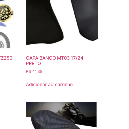
TZ250
CAPA BANCO MT03 17/24
PRETO
R$
41,38
Adicionar ao carrinho