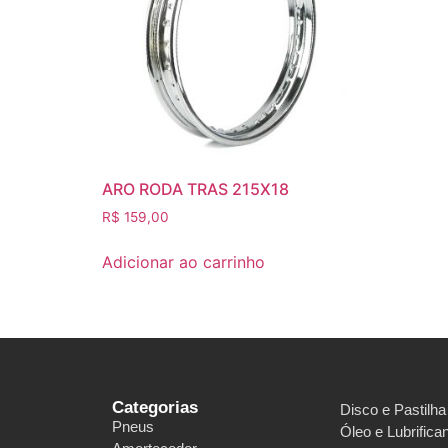
ARO RODA TRAS 215X18
R$
159,00
Adicionar ao carrinho
Categorias
Disco e Pastilha
Pneus
Óleo e Lubrifica