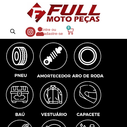
0
Entre ou
Cadastre-se