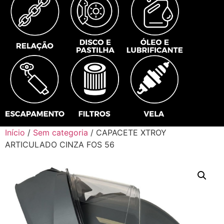
Início
/
Sem categoria
/ CAPACETE XTROY
ARTICULADO CINZA FOS 56