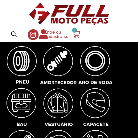
0
Entre ou
Cadastre-se