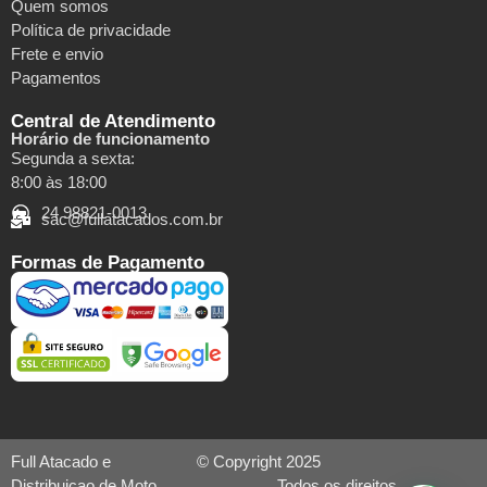
Quem somos
Política de privacidade
Frete e envio
Pagamentos
Central de Atendimento
Horário de funcionamento
Segunda a sexta:
8:00 às 18:00
24 98821-0013
sac@fullatacados.com.br
Formas de Pagamento
Full Atacado e
© Copyright 2025
Distribuicao de Moto
Todos os direitos