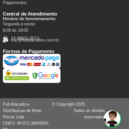
Pagamentos
Central de Atendimento
Horário de funcionamento
Segunda a sexta:
8:00 às 18:00
24 98821-0013
sac@fullatacados.com.br
Formas de Pagamento
Full Atacado e
© Copyright 2025
Distribuicao de Moto
Todos os direitos
Pecas Ltda
reservados
CNPJ: 49.072.380/0003-