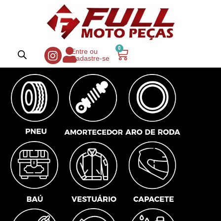
0
Entre ou
Cadastre-se