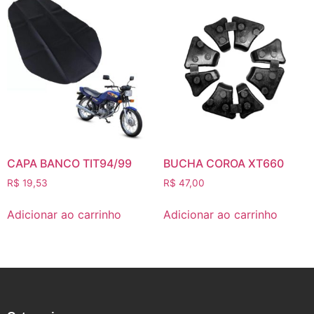
CAPA BANCO TIT94/99
BUCHA COROA XT660
R$
19,53
R$
47,00
Adicionar ao carrinho
Adicionar ao carrinho