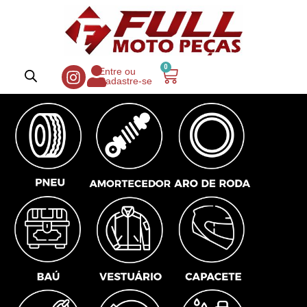
0
Entre ou
Cadastre-se