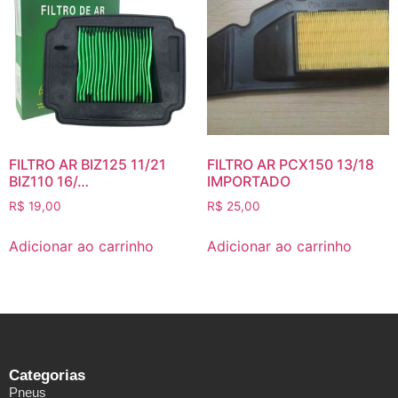
FILTRO AR BIZ125 11/21
FILTRO AR PCX150 13/18
BIZ110 16/…
IMPORTADO
R$
19,00
R$
25,00
Adicionar ao carrinho
Adicionar ao carrinho
Categorias
Pneus