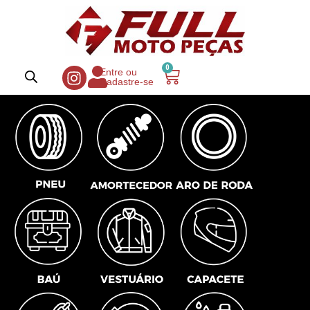
0
Entre ou
Cadastre-se