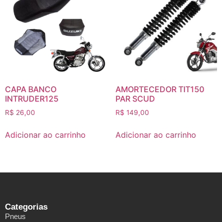
CAPA BANCO
AMORTECEDOR TIT150
INTRUDER125
PAR SCUD
R$
26,00
R$
149,00
Adicionar ao carrinho
Adicionar ao carrinho
Categorias
Pneus