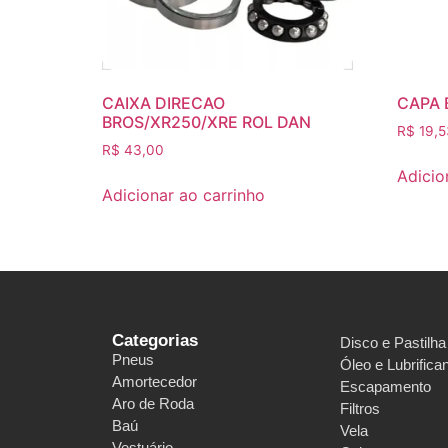
CAIXA DIRECAO
CAPA 
BROS/XR250/XRE ROL DAN
R$
19,5
R$
43,00
Adicio
Adicionar ao carrinho
Categorias
Disco e Pastilha
Pneus
Óleo e Lubrifica
Amortecedor
Escapamento
Aro de Roda
Filtros
Baú
Vela
Vestuário