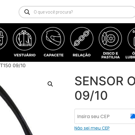
T150 09/10
SENSOR O
09/10
Não sei meu CEP