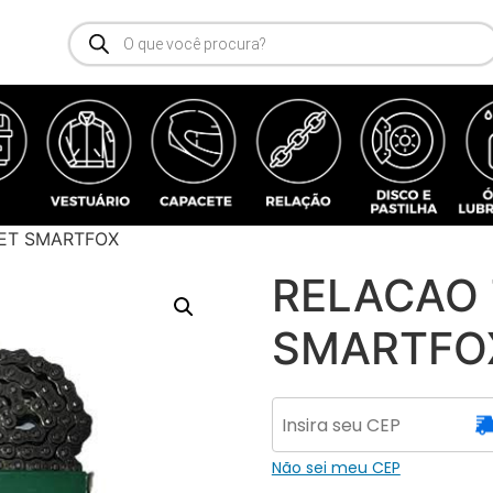
RET SMARTFOX
RELACAO 
SMARTFO
Não sei meu CEP