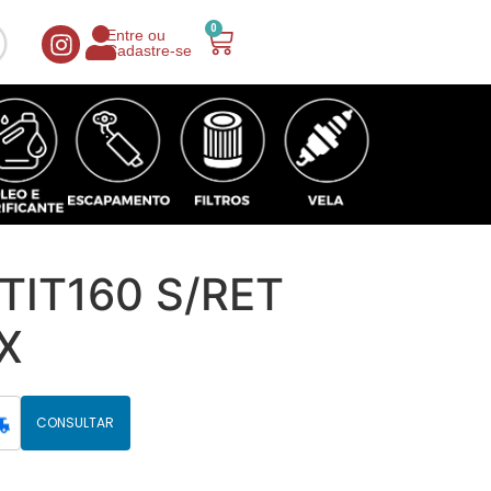
0
Entre ou
Cadastre-se
TIT160 S/RET
X
CONSULTAR