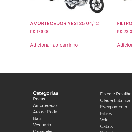
AMORTECEDOR YES125 04/12
FILTRO
R$
179,00
R$
23,
Adicionar ao carrinho
Adicio
Categorias
Disco e Pastilha
Pneus
Óleo e Lubrifica
Amortecedor
Escapamento
Aro de Roda
Filtros
Baú
Vela
Vestuário
Cabos
Capacete