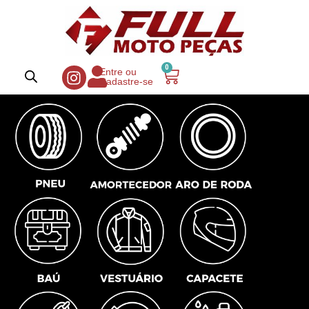
0
Entre ou
Cadastre-se