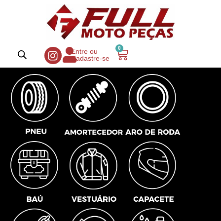
0
Entre ou
Cadastre-se