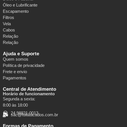
Óleo e Lubrificante
Escapamento
Filtros
Vela
Cabos
Relação
Relação
Ajuda e Suporte
Quem somos
Política de privacidade
Frete e envio
Pagamentos
Central de Atendimento
Horário de funcionamento
Segunda a sexta:
8:00 às 18:00
24 98821-0013
sac@fullatacados.com.br
Formas de Pagamento