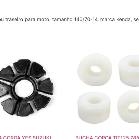
eu traseiro para moto, tamanho 140/70-14, marca Kenda, se
 COROA YES SUZUKI
BUCHA COROA TIT125 78/