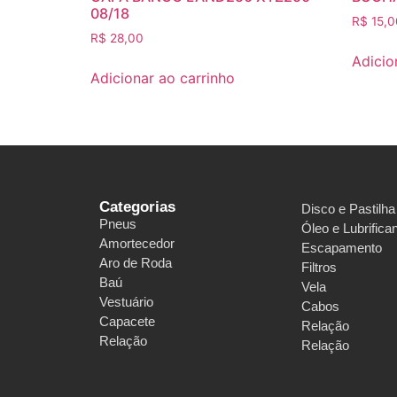
08/18
R$
15,0
R$
28,00
Adicio
Adicionar ao carrinho
Categorias
Disco e Pastilha
Pneus
Óleo e Lubrifica
Amortecedor
Escapamento
Aro de Roda
Filtros
Baú
Vela
Vestuário
Cabos
Capacete
Relação
Relação
Relação