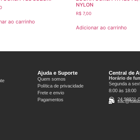
NYLON
0
R$
7,00
nar ao carrinho
Adicionar ao carrinho
Ajuda e Suporte
Central de 
Horário de fu
Quem somos
nte
Segunda a sext
Política de privacidade
8:00 às 18:00
Frete e envio
24 98821-
Pagamentos
sac@fulla