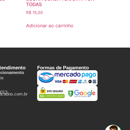
TODAS
R$
15,00
Adicionar ao carrinho
Atendimento
Formas de Pagamento
ncionamento
a:
0013
tacados.com.br