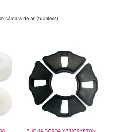
m câmara de ar (tubeless).
08
BUCHA COROA YBR/CRYPTON