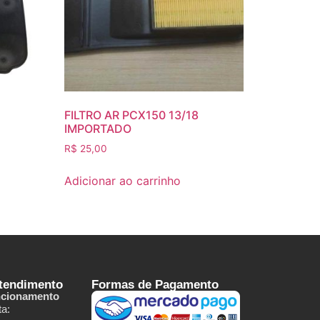
FILTRO AR PCX150 13/18
IMPORTADO
R$
25,00
Adicionar ao carrinho
Atendimento
Formas de Pagamento
ncionamento
a: