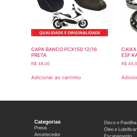
CAPA BANCO PCX150 12/16
CAIXA
PRETA
ESF K
R$
38,00
R$
45,
Adicionar ao carrinho
Adicio
Categorias
Disco e Pastilha
Pneus
Óleo e Lubrifica
Amortecedor
Escapamento