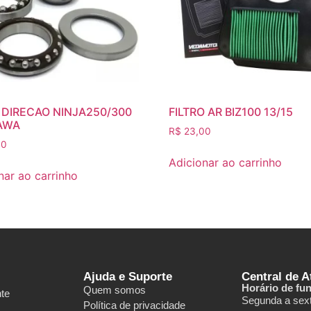
 DIRECAO NINJA250/300
FILTRO AR BIZ100 13/15
AWA
R$
23,00
00
Adicionar ao carrinho
nar ao carrinho
Ajuda e Suporte
Central de 
Horário de fu
Quem somos
nte
Segunda a sext
Política de privacidade