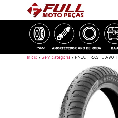
Início
/
Sem categoria
/ PNEU TRAS 100/90-