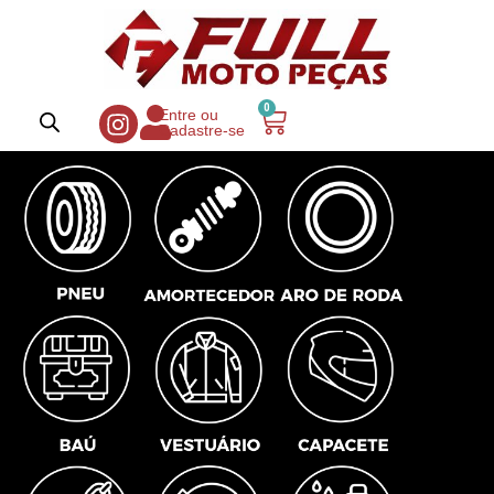
0
Entre ou
Cadastre-se