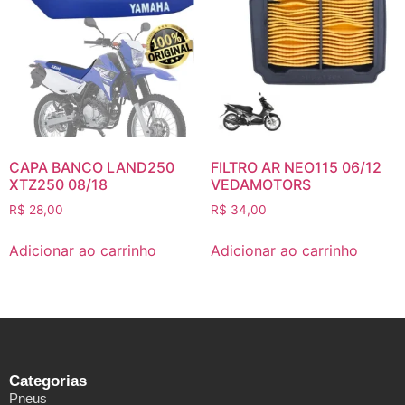
CAPA BANCO LAND250
FILTRO AR NEO115 06/12
XTZ250 08/18
VEDAMOTORS
R$
28,00
R$
34,00
Adicionar ao carrinho
Adicionar ao carrinho
Categorias
Pneus