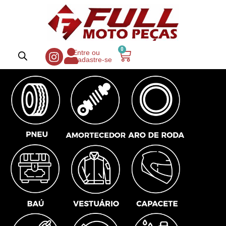
0
Entre ou
Cadastre-se