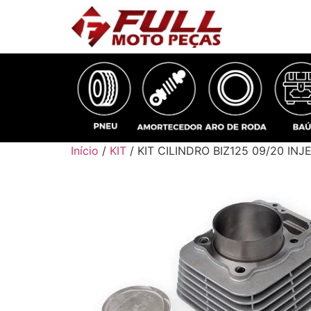
Início
/
KIT
/ KIT CILINDRO BIZ125 09/20 INJ