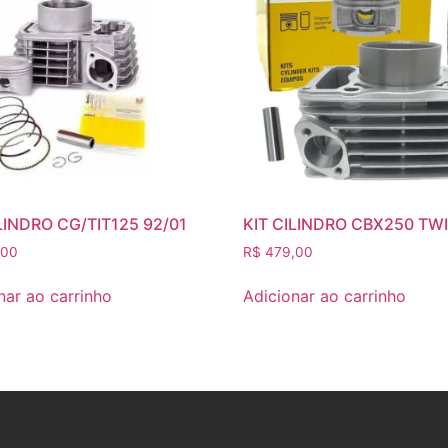
LINDRO CG/TIT125 92/01
KIT CILINDRO CBX250 TW
,00
R$
479,00
nar ao carrinho
Adicionar ao carrinho