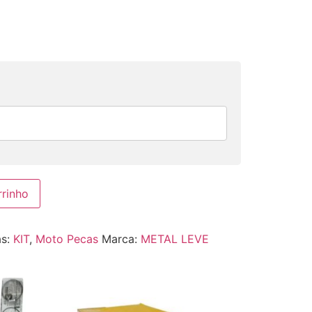
rrinho
as:
KIT
,
Moto Pecas
Marca:
METAL LEVE