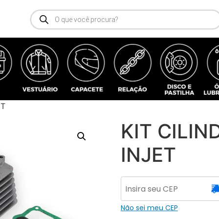
ET
KIT CILIN
INJET
Não sei meu CEP