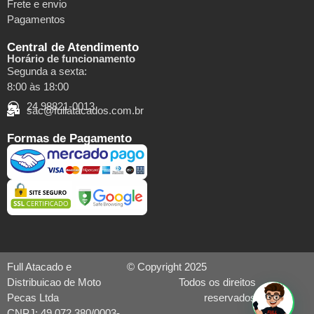
Frete e envio
Pagamentos
Central de Atendimento
Horário de funcionamento
Segunda a sexta:
8:00 às 18:00
24 98821-0013
sac@fullatacados.com.br
Formas de Pagamento
Full Atacado e
© Copyright 2025
Distribuicao de Moto
Todos os direitos
Pecas Ltda
reservados
CNPJ: 49.072.380/0003-