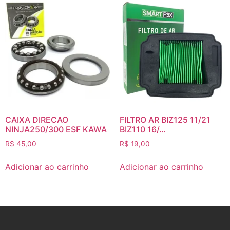
CAIXA DIRECAO
FILTRO AR BIZ125 11/21
NINJA250/300 ESF KAWA
BIZ110 16/…
R$
45,00
R$
19,00
Adicionar ao carrinho
Adicionar ao carrinho