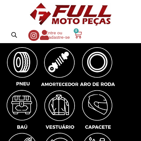
0
Entre ou
Cadastre-se