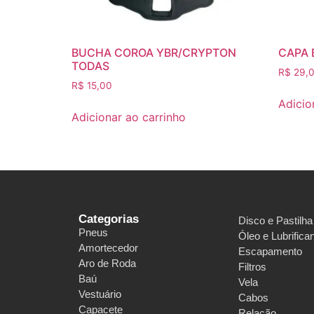
BUCHA COROA YBR/CRYPTON
CAPA 
TODAS
R$
29,
R$
15,00
Adicio
Adicionar ao carrinho
Categorias
Disco e Pastilha
Pneus
Óleo e Lubrifica
Amortecedor
Escapamento
Aro de Roda
Filtros
Baú
Vela
Vestuário
Cabos
Capacete
Relação