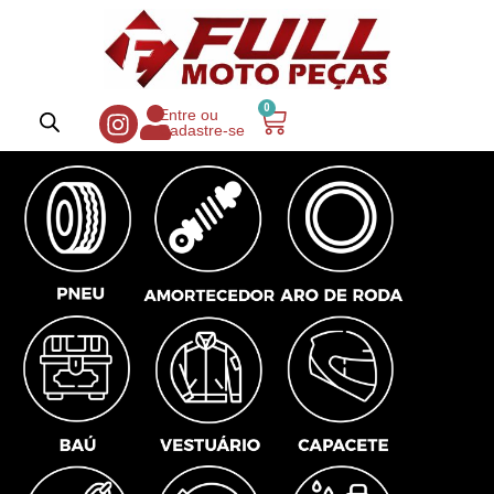
0
Entre ou
Cadastre-se