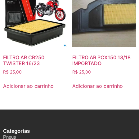
FILTRO AR CB250
FILTRO AR PCX150 13/18
TWISTER 16/23
IMPORTADO
R$
25,00
R$
25,00
Adicionar ao carrinho
Adicionar ao carrinho
Categorias
Pneus