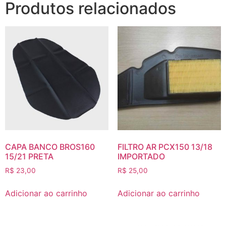
Produtos relacionados
CAPA BANCO BROS160
FILTRO AR PCX150 13/18
15/21 PRETA
IMPORTADO
R$
23,00
R$
25,00
Adicionar ao carrinho
Adicionar ao carrinho