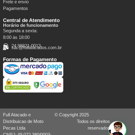
Frete e envio
Pagamentos
Central de Atendimento
Horário de funcionamento
Segunda a sexta:
8:00 às 18:00
24 98821-0013
sac@fullatacados.com.br
Formas de Pagamento
Full Atacado e
© Copyright 2025
Distribuicao de Moto
Todos os direitos
Pecas Ltda
reservados
CNPJ: 49.072.380/0003-