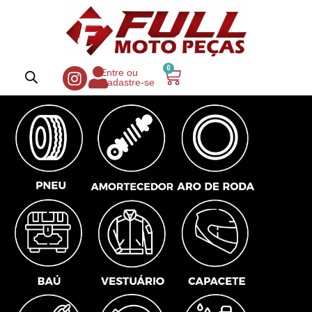
0
Entre ou
Cadastre-se