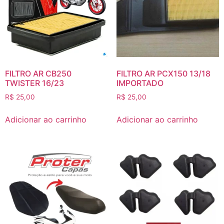
FILTRO AR CB250
FILTRO AR PCX150 13/18
TWISTER 16/23
IMPORTADO
R$
25,00
R$
25,00
Adicionar ao carrinho
Adicionar ao carrinho