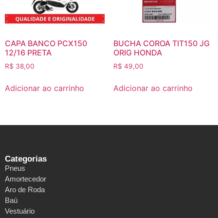
CAPA BANCO PCX150
BUCHA COROA TIT150 JG
12/16 PRETA
ORIG HONDA
R$
38,00
R$
49,00
Adicionar ao carrinho
Adicionar ao carrinho
Categorias
Pneus
Amortecedor
Aro de Roda
Baú
Vestuário