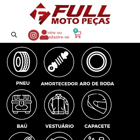
0
Entre ou
Cadastre-se