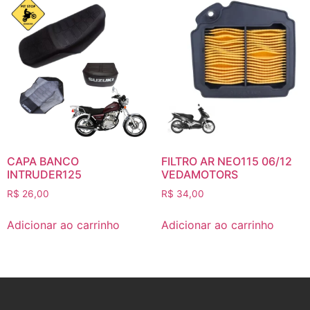
CAPA BANCO
FILTRO AR NEO115 06/12
INTRUDER125
VEDAMOTORS
R$
26,00
R$
34,00
Adicionar ao carrinho
Adicionar ao carrinho