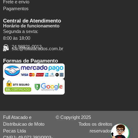
Frete e envio
Pagamentos
Central de Atendimento
Horário de funcionamento
Segunda a sexta:
8:00 às 18:00
24 98821-0013
sac@fullatacados.com.br
Formas de Pagamento
Full Atacado e
© Copyright 2025
Distribuicao de Moto
Todos os direitos
Pecas Ltda
reservados
CNPJ: 49.072.380/0003-