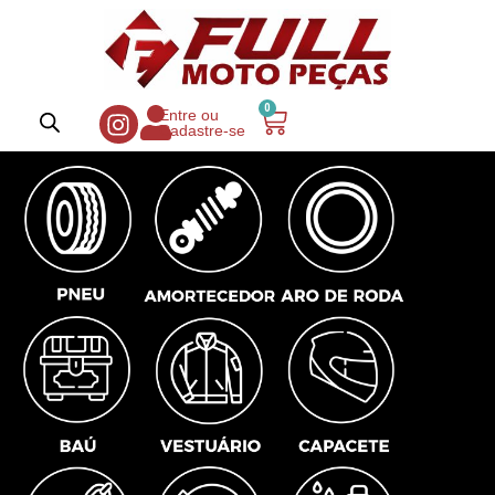
0
Entre ou
Cadastre-se