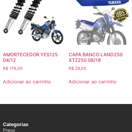
AMORTECEDOR YES125
CAPA BANCO LAND250
04/12
XTZ250 08/18
R$
179,00
R$
28,00
Adicionar ao carrinho
Adicionar ao carrinho
Categorias
Pneus