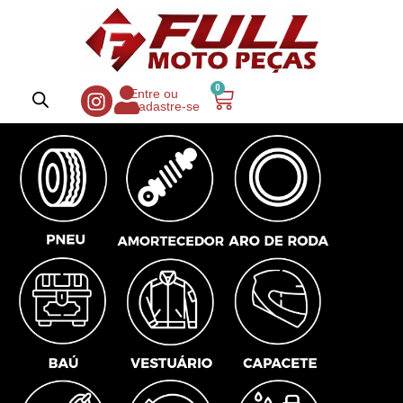
0
Entre ou
Cadastre-se