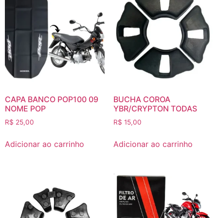
CAPA BANCO POP100 09
BUCHA COROA
NOME POP
YBR/CRYPTON TODAS
R$
25,00
R$
15,00
Adicionar ao carrinho
Adicionar ao carrinho