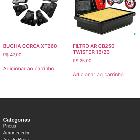
BUCHA COROA XT660
FILTRO AR CB250
TWISTER 16/23
R$
47,00
R$
25,00
Adicionar ao carrinho
Adicionar ao carrinho
Categorias
Pneus
Amortecedor
Aro de Roda