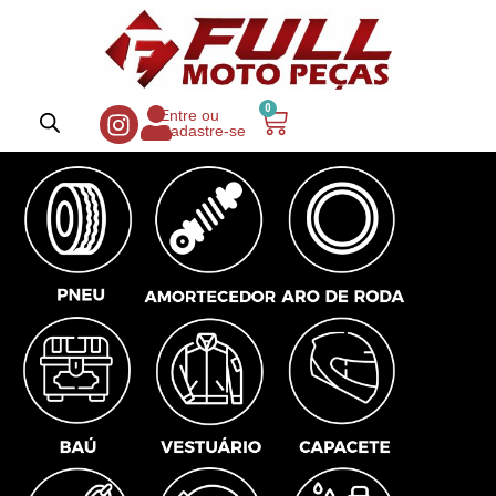
0
Entre ou
Cadastre-se