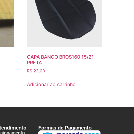
CAPA BANCO BROS160 15/21
PRETA
R$
23,00
Adicionar ao carrinho
Atendimento
Formas de Pagamento
ncionamento