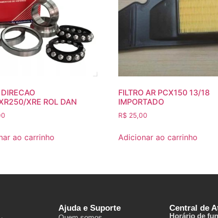
 DIRECAO
FILTRO AR PCX150 13/18
XR250/XRE ROL DAN
IMPORTADO
00
R$
25,00
nar ao carrinho
Adicionar ao carrinho
Ajuda e Suporte
Central de 
Horário de fu
Quem somos