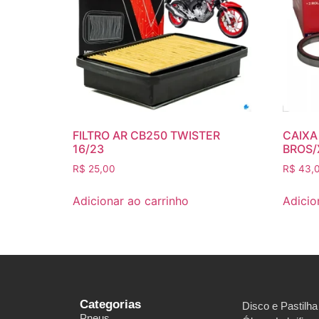
FILTRO AR CB250 TWISTER
CAIXA
16/23
BROS/
R$
25,00
R$
43,
Adicionar ao carrinho
Adicio
Categorias
Disco e Pastilha
Pneus