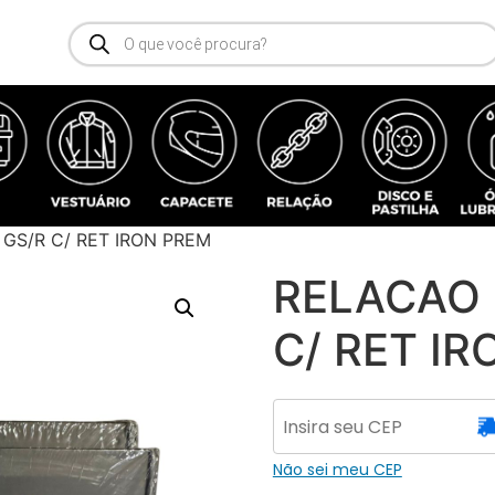
GS/R C/ RET IRON PREM
RELACAO 
C/ RET I
Não sei meu CEP