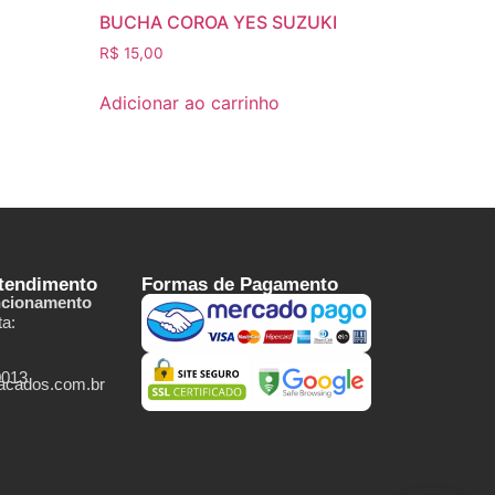
BUCHA COROA YES SUZUKI
R$
15,00
Adicionar ao carrinho
Atendimento
Formas de Pagamento
ncionamento
a:
0013
tacados.com.br