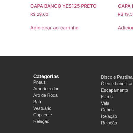
CAPA BANCO YES125 PRETO
CAPA 
R$
29,00
R$
19,5
Adicionar ao carrinho
Adicio
Categorias
Disco e Pastilha
Pneus
Óleo e Lubrifica
Amortecedor
Escapamento
Aro de Roda
Filtros
Baú
Vela
Vestuário
Cabos
Capacete
Relação
Relação
Relação