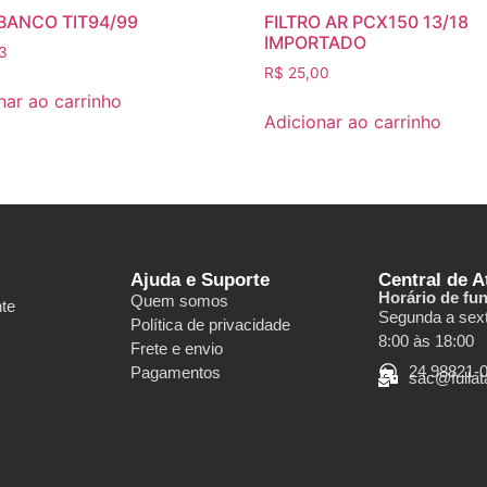
BANCO TIT94/99
FILTRO AR PCX150 13/18
IMPORTADO
3
R$
25,00
nar ao carrinho
Adicionar ao carrinho
Ajuda e Suporte
Central de 
Horário de fu
Quem somos
nte
Segunda a sext
Política de privacidade
8:00 às 18:00
Frete e envio
24 98821-
Pagamentos
sac@fulla