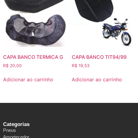
CAPA BANCO TERMICA G
CAPA BANCO TIT94/99
R$
20,00
R$
19,53
Adicionar ao carrinho
Adicionar ao carrinho
Categorias
Pneus
Amortecedor