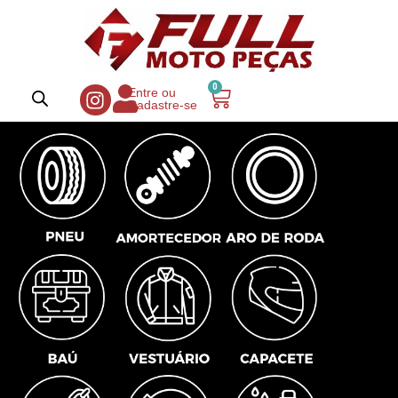
0
Entre ou
Cadastre-se