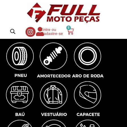
0
Entre ou
Cadastre-se