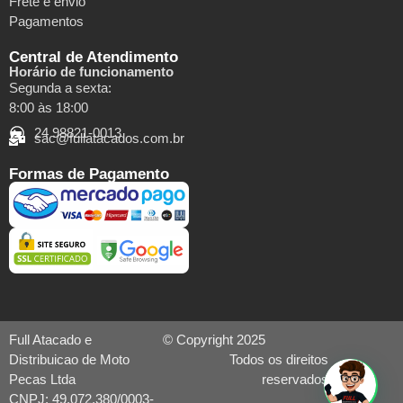
Frete e envio
Pagamentos
Central de Atendimento
Horário de funcionamento
Segunda a sexta:
8:00 às 18:00
24 98821-0013
sac@fullatacados.com.br
Formas de Pagamento
Full Atacado e
© Copyright 2025
Distribuicao de Moto
Todos os direitos
Pecas Ltda
reservados
CNPJ: 49.072.380/0003-