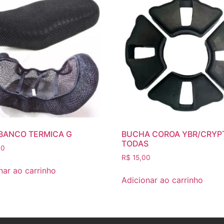
BANCO TERMICA G
BUCHA COROA YBR/CRYP
TODAS
00
R$
15,00
nar ao carrinho
Adicionar ao carrinho