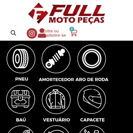
0
Entre ou
Cadastre-se