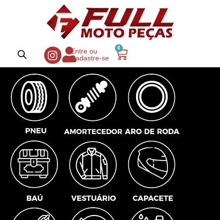
0
Entre ou
Cadastre-se