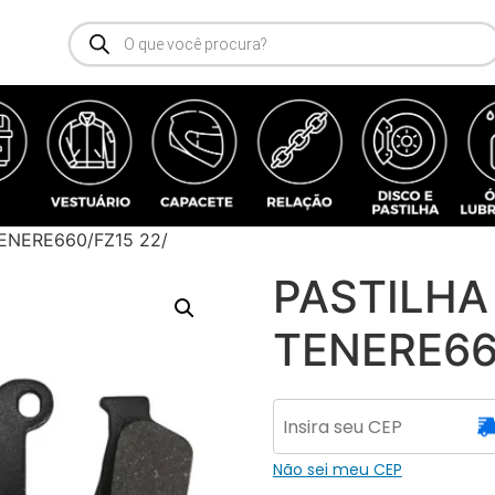
TENERE660/FZ15 22/
PASTILHA
TENERE66
Não sei meu CEP