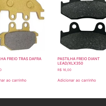
LHA FREIO TRAS DAFRA
PASTILHA FREIO DIANT
LEAD/XLX350
0
R$
16,00
nar ao carrinho
Adicionar ao carrinho