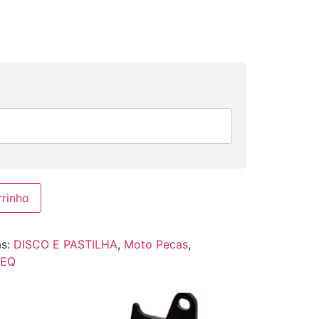
rrinho
as:
DISCO E PASTILHA
,
Moto Pecas
,
REQ