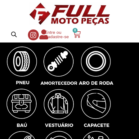
0
Entre ou
Cadastre-se