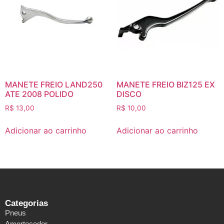
MANETE FREIO LAND250
MANETE FREIO BIZ125 EX
ATE 2008 POLIDO
DISCO
R$
13,00
R$
10,00
Adicionar ao carrinho
Adicionar ao carrinho
Categorias
Pneus
Amortecedor