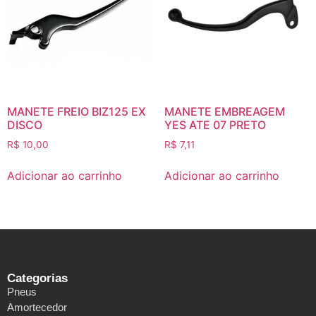
MANETE FREIO BIZ125 EX
MANETE EMBREAGEM
DISCO
YES ATE 07 PRETO
R$
10,00
R$
7,11
Adicionar ao carrinho
Adicionar ao carrinho
Categorias
Pneus
Amortecedor