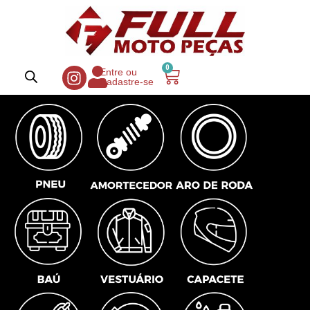
0
Entre ou
Cadastre-se