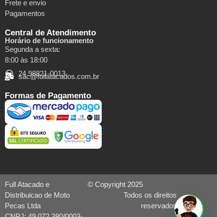
Frete e envio
Pagamentos
Central de Atendimento
Horário de funcionamento
Segunda a sexta:
8:00 às 18:00
24 98821-0013
sac@fullatacados.com.br
Formas de Pagamento
Full Atacado e
© Copyright 2025
Distribuicao de Moto
Todos os direitos
Pecas Ltda
reservados
CNPJ: 49.072.380/0003-