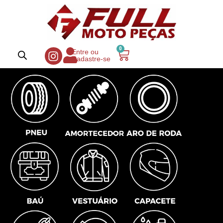
0
Entre ou
Cadastre-se