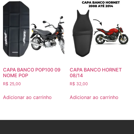
CAPA BANCO POP100 09
CAPA BANCO HORNET
NOME POP
08/14
R$
25,00
R$
32,00
Adicionar ao carrinho
Adicionar ao carrinho