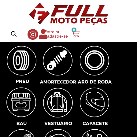
0
Entre ou
Cadastre-se