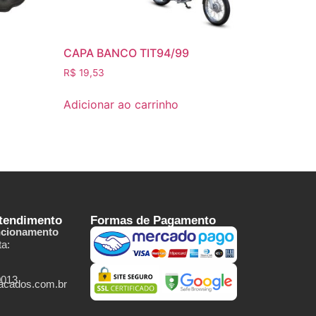
CAPA BANCO TIT94/99
R$
19,53
Adicionar ao carrinho
Atendimento
Formas de Pagamento
ncionamento
a:
0013
tacados.com.br