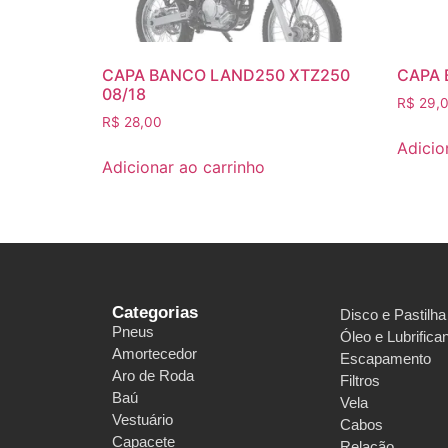
CAPA BANCO LAND250 XTZ250
CAPA 
08/18
R$
29,
R$
28,00
Adicio
Adicionar ao carrinho
Categorias
Disco e Pastilha
Pneus
Óleo e Lubrifica
Amortecedor
Escapamento
Aro de Roda
Filtros
Baú
Vela
Vestuário
Cabos
Capacete
Relação