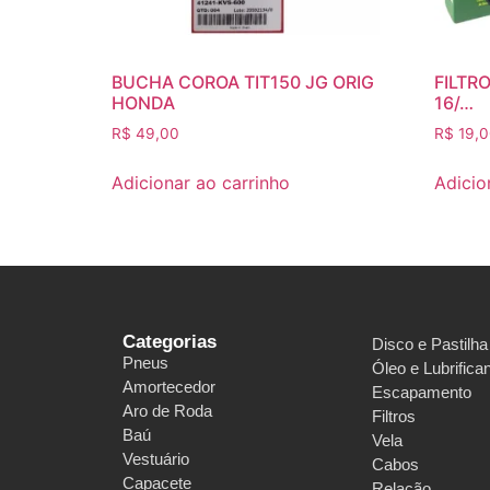
BUCHA COROA TIT150 JG ORIG
FILTRO
HONDA
16/…
R$
49,00
R$
19,0
Adicionar ao carrinho
Adicio
Categorias
Disco e Pastilha
Pneus
Óleo e Lubrifica
Amortecedor
Escapamento
Aro de Roda
Filtros
Baú
Vela
Vestuário
Cabos
Capacete
Relação