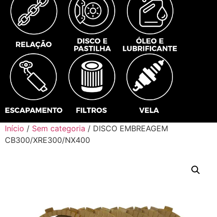
Início
/
Sem categoria
/ DISCO EMBREAGEM
CB300/XRE300/NX400