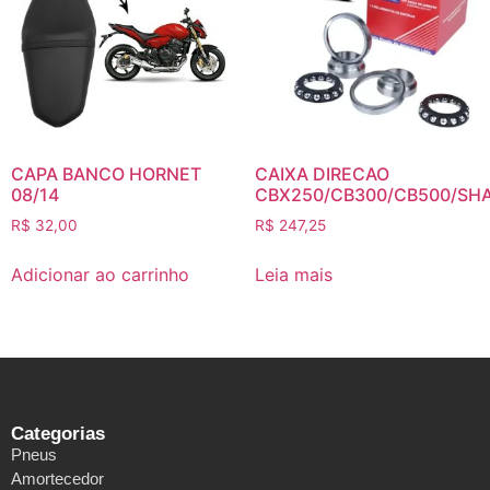
CAPA BANCO HORNET
CAIXA DIRECAO
08/14
CBX250/CB300/CB500/SH
R$
32,00
R$
247,25
Adicionar ao carrinho
Leia mais
Categorias
Pneus
Amortecedor