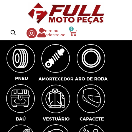
0
Entre ou
Cadastre-se