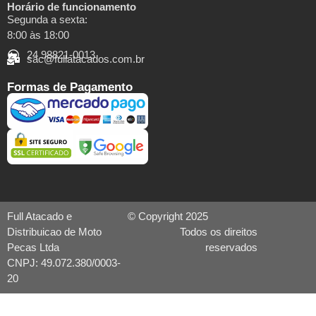
Horário de funcionamento
Segunda a sexta:
8:00 às 18:00
24 98821-0013
sac@fullatacados.com.br
Formas de Pagamento
Full Atacado e
© Copyright 2025
Distribuicao de Moto
Todos os direitos
Pecas Ltda
reservados
CNPJ: 49.072.380/0003-
20