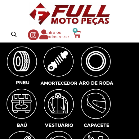
0
Entre ou
Cadastre-se