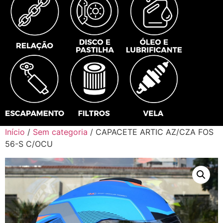
Início
/
Sem categoria
/ CAPACETE ARTIC AZ/CZA FOS
56-S C/OCU