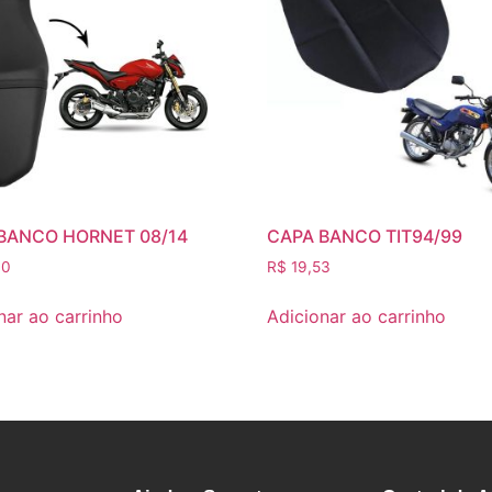
BANCO HORNET 08/14
CAPA BANCO TIT94/99
00
R$
19,53
nar ao carrinho
Adicionar ao carrinho