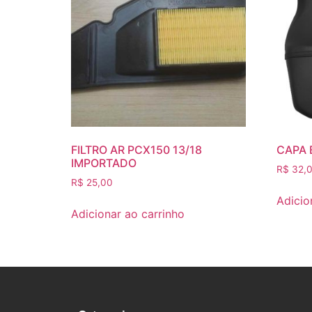
FILTRO AR PCX150 13/18
CAPA 
IMPORTADO
R$
32,
R$
25,00
Adicio
Adicionar ao carrinho