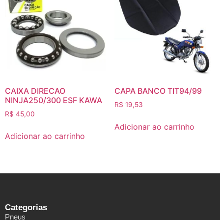
CAIXA DIRECAO
CAPA BANCO TIT94/99
NINJA250/300 ESF KAWA
R$
19,53
R$
45,00
Adicionar ao carrinho
Adicionar ao carrinho
Categorias
Pneus