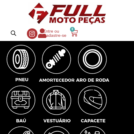
0
Entre ou
Cadastre-se