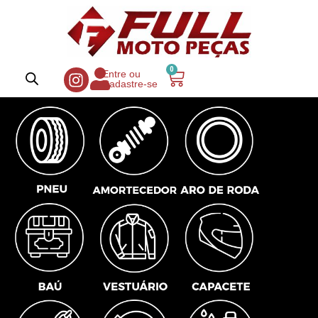
0
Entre ou
Cadastre-se