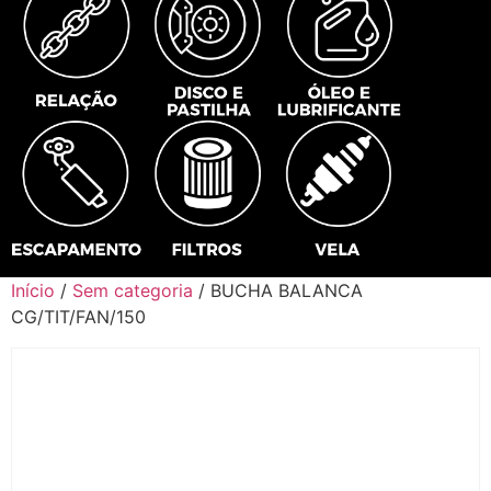
Início
/
Sem categoria
/ BUCHA BALANCA
CG/TIT/FAN/150