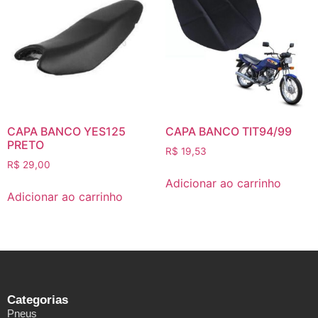
CAPA BANCO YES125
CAPA BANCO TIT94/99
PRETO
R$
19,53
R$
29,00
Adicionar ao carrinho
Adicionar ao carrinho
Categorias
Pneus