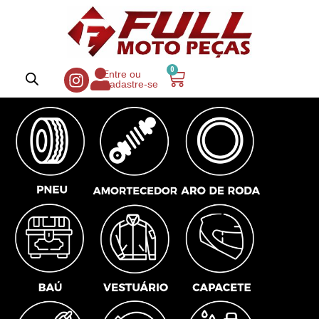
0
Entre ou
Cadastre-se