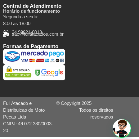
Central de Atendimento
Horário de funcionamento
Segunda a sexta:
8:00 às 18:00
24 98821-0013
sac@fullatacados.com.br
Formas de Pagamento
Full Atacado e
© Copyright 2025
Distribuicao de Moto
Todos os direitos
Pecas Ltda
reservados
CNPJ: 49.072.380/0003-
20