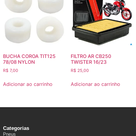
BUCHA COROA TIT125
FILTRO AR CB250
78/08 NYLON
TWISTER 16/23
R$
7,00
R$
25,00
Adicionar ao carrinho
Adicionar ao carrinho
Categorias
Pneus