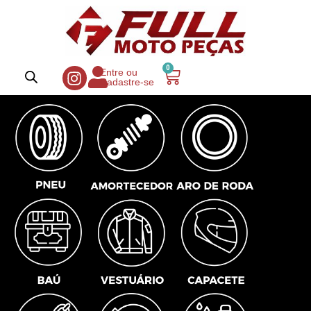
0
Entre ou
Cadastre-se