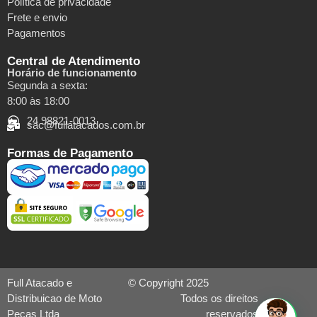
Política de privacidade
Frete e envio
Pagamentos
Central de Atendimento
Horário de funcionamento
Segunda a sexta:
8:00 às 18:00
24 98821-0013
sac@fullatacados.com.br
Formas de Pagamento
Full Atacado e
© Copyright 2025
Distribuicao de Moto
Todos os direitos
Pecas Ltda
reservados