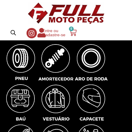
0
Entre ou
Cadastre-se