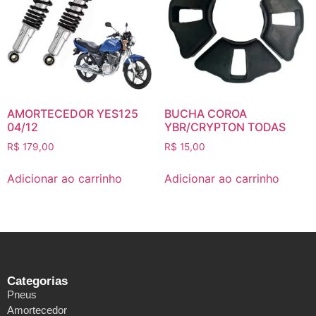
AMORTECEDOR YES125
BUCHA COROA
04/12
YBR/CRYPTON TODAS
R$
179,00
R$
15,00
Adicionar ao carrinho
Adicionar ao carrinho
Categorias
Pneus
Amortecedor