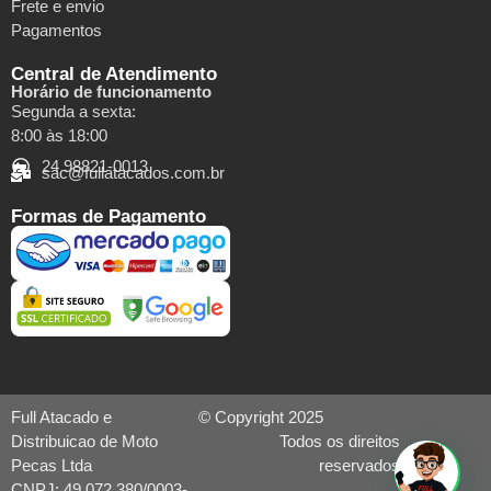
Frete e envio
Pagamentos
Central de Atendimento
Horário de funcionamento
Segunda a sexta:
8:00 às 18:00
24 98821-0013
sac@fullatacados.com.br
Formas de Pagamento
Full Atacado e
© Copyright 2025
Distribuicao de Moto
Todos os direitos
Pecas Ltda
reservados
CNPJ: 49.072.380/0003-