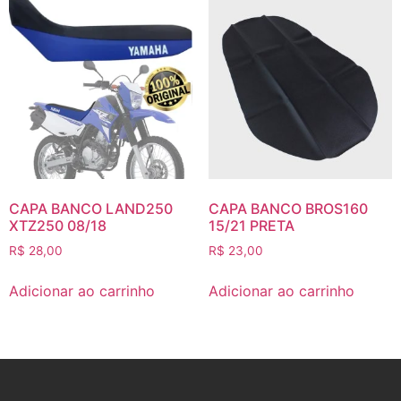
CAPA BANCO LAND250
CAPA BANCO BROS160
XTZ250 08/18
15/21 PRETA
R$
28,00
R$
23,00
Adicionar ao carrinho
Adicionar ao carrinho