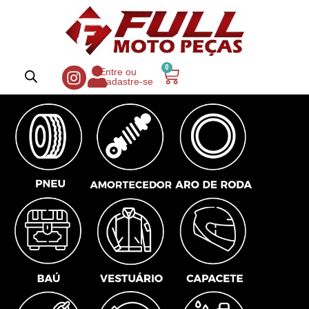
0
Entre ou
Cadastre-se