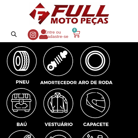
0
Entre ou
Cadastre-se