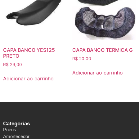
CAPA BANCO YES125
CAPA BANCO TERMICA G
PRETO
R$
20,00
R$
29,00
Adicionar ao carrinho
Adicionar ao carrinho
Categorias
Pneus
Amortecedor