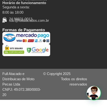
Horário de funcionamento
Segunda a sexta:
8:00 às 18:00
24 98821-0013
sac@fullatacados.com.br
Formas de Pagamento
Full Atacado e
© Copyright 2025
Distribuicao de Moto
Todos os direitos
Pecas Ltda
reservados
CNPJ: 49.072.380/0003-
20